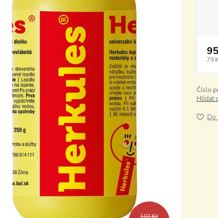
95
79 
Číslo p
Hlídat 
Do 
102 Kč