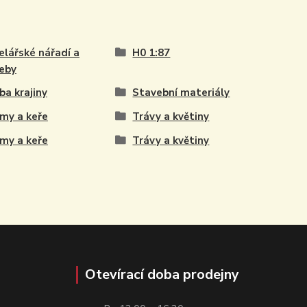
lářské nářadí a
H0 1:87
eby
ba krajiny
Stavební materiály
my a keře
Trávy a květiny
my a keře
Trávy a květiny
Otevírací doba prodejny