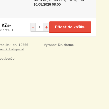
zboží objednáte nejpozději do
10.08.2026 08:00
 Kč
/
ks
Přidat do košíku
Kč
bez DPH
roduktu:
dru 10266
Výrobce:
Druchema
cenu / dostupnost
oblíbených