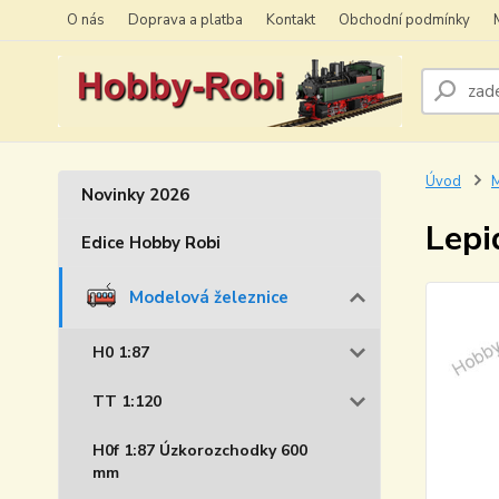
O nás
Doprava a platba
Kontakt
Obchodní podmínky
Úvod
M
Novinky 2026
Lepi
Edice Hobby Robi
Modelová železnice
H0 1:87
TT 1:120
H0f 1:87 Úzkorozchodky 600
mm