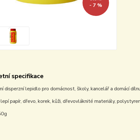
- 7 %
tní specifikace
ní disperzní lepidlo pro domácnost, školy, kancelář a domácí dílnu
lepí papír, dřevo, korek, kůži, dřevovláknité materiály, polystyren
50g