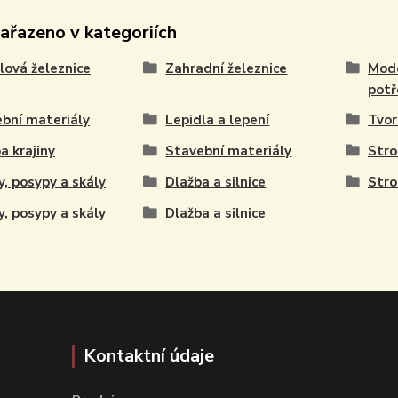
zařazeno v kategoriích
ová železnice
Zahradní železnice
Mode
potř
bní materiály
Lepidla a lepení
Tvor
a krajiny
Stavební materiály
Stro
y, posypy a skály
Dlažba a silnice
Stro
y, posypy a skály
Dlažba a silnice
Kontaktní údaje