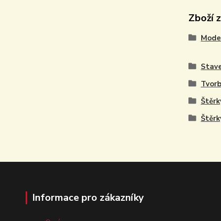
Zboží 
Model
Stave
Tvorb
Štěrk
Štěrk
Informace pro zákazníky