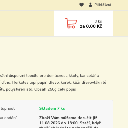
Přihlášení
0
ks
za
0,00 Kč
zální disperzní lepidlo pro domácnost, školy, kancelář a
dílnu. Herkules lepí papír, dřevo, korek, kůži, dřevovláknité
ály, polystyren atd. Obsah 250g
celý popis
tupnost
Skladem 7 ks
a dodání
Zboží Vám můžeme doručit již
11.08.2026 do 18:00. Stačí, když