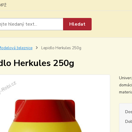
MPŽ
Hledat
odelová železnice
Lepidlo Herkules 250g
dlo Herkules 250g
Univer
domácí 
materi
Dos
Dob