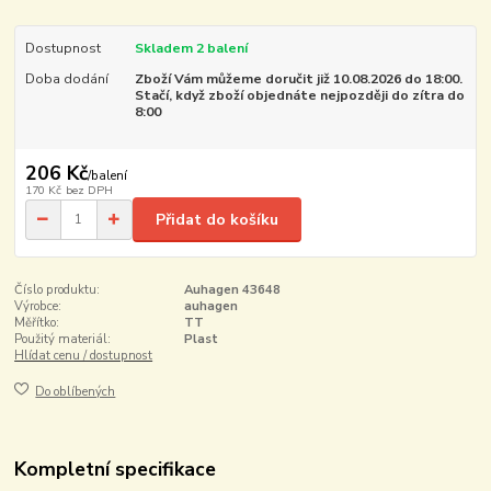
Dostupnost
Skladem 2 balení
Doba dodání
Zboží Vám můžeme doručit již 10.08.2026 do 18:00.
Stačí, když zboží objednáte nejpozději do zítra do
8:00
206 Kč
/
balení
170 Kč
bez DPH
Přidat do košíku
Číslo produktu:
Auhagen 43648
Výrobce:
auhagen
Měřítko:
TT
Použitý materiál:
Plast
Hlídat cenu / dostupnost
Do oblíbených
Kompletní specifikace