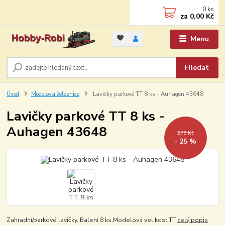
0
ks
za
0,00 Kč
Menu
Hledat
Úvod
Modelová železnice
Lavičky parkové TT 8 ks - Auhagen 43648
Lavičky parkové TT 8 ks -
Auhagen 43648
275 Kč
- 25 %
Zahradní/parkové lavičky. Balení 8 ks.Modelová velikost:TT
celý popis