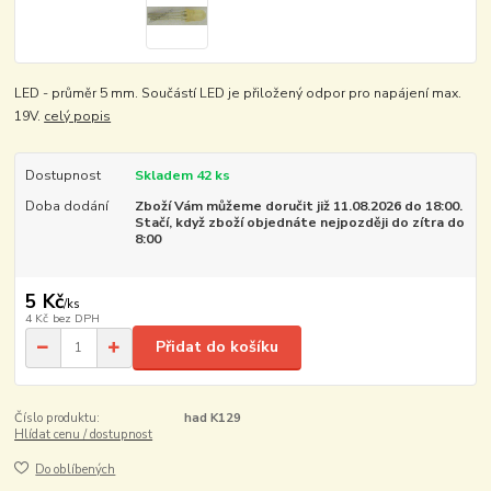
LED - průměr 5 mm. Součástí LED je přiložený odpor pro napájení max.
19V.
celý popis
Dostupnost
Skladem 42 ks
Doba dodání
Zboží Vám můžeme doručit již 11.08.2026 do 18:00.
Stačí, když zboží objednáte nejpozději do zítra do
8:00
5 Kč
/
ks
4 Kč
bez DPH
Přidat do košíku
Číslo produktu:
had K129
Hlídat cenu / dostupnost
Do oblíbených