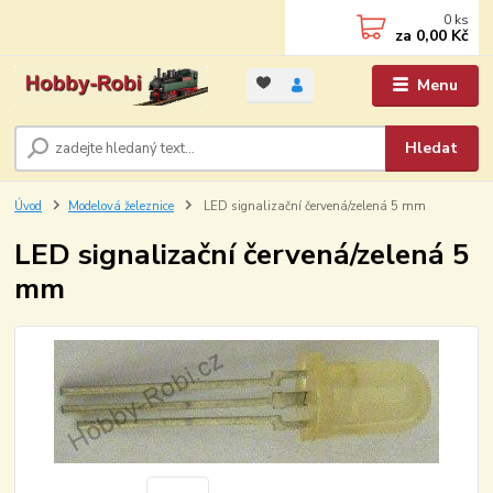
0
ks
za
0,00 Kč
Menu
Hledat
Úvod
Modelová železnice
LED signalizační červená/zelená 5 mm
LED signalizační červená/zelená 5
mm