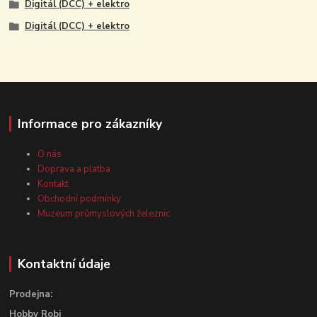
Digitál (DCC) + elektro
Digitál (DCC) + elektro
Informace pro zákazníky
O nás
Doprava a platba
Kontakt
Obchodní podmínky
Muzeum průmyslových železnic
Kontaktní údaje
Prodejna:
Hobby Robi