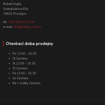
Robert Dujka
Svatoplukova 60a
79601 Prostějov
tel:
+420 604 134 534
e-mail:
info@hobby-robi.cz
Otevírací doba prodejny
Po 13.00 – 16.30
Út Zavřeno
St 13.00 – 16.30
Čt Zavřeno
Pá 13.00 – 15.30
So Zavřeno
Ne + svátky Zavřeno