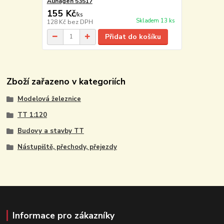
Auhagen 53517
155 Kč
/
ks
Skladem 13 ks
128 Kč
bez DPH
Přidat do košíku
Zboží zařazeno v kategoriích
Modelová železnice
TT 1:120
Budovy a stavby TT
Nástupiště, přechody, přejezdy
Informace pro zákazníky