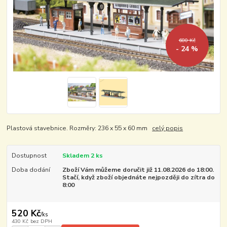
680 Kč
- 24 %
Plastová stavebnice. Rozměry: 236 x 55 x 60 mm
celý popis
Dostupnost
Skladem 2 ks
Doba dodání
Zboží Vám můžeme doručit již 11.08.2026 do 18:00.
Stačí, když zboží objednáte nejpozději do zítra do
8:00
520 Kč
/
ks
430 Kč
bez DPH