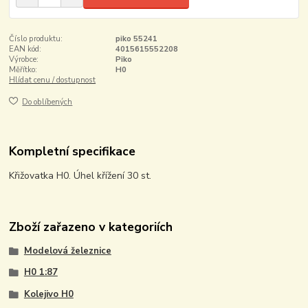
Číslo produktu:
piko 55241
EAN kód:
4015615552208
Výrobce:
Piko
Měřítko:
H0
Hlídat cenu / dostupnost
Do oblíbených
Kompletní specifikace
Křižovatka H0. Úhel křížení 30 st.
Zboží zařazeno v kategoriích
Modelová železnice
H0 1:87
Kolejivo H0