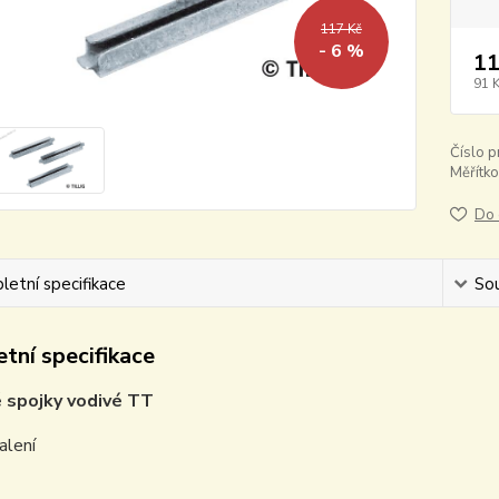
117 Kč
- 6 %
11
91 
Číslo p
Měřítko
Do 
etní specifikace
Sou
tní specifikace
 spojky vodivé TT
alení