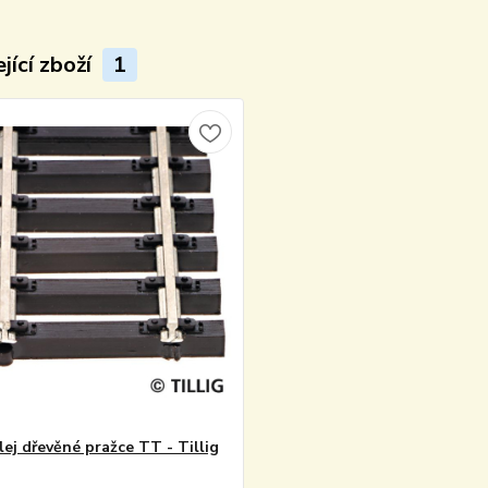
jící zboží
1
lej dřevěné pražce TT - Tillig