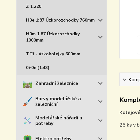
Z 1:220
H0e 1:87 Úzkorozchodky 760mm
H0m 1:87 Úzkorozchodky
1000mm
TTf - úzkokolejky 600mm
0+0e (1:43)
Kompl
Zahradní železnice
Barvy modelářské a
Komple
železniční
Kolejové
Modelářské nářadí a
potřeby
25 ks v b
Elektro potřeby