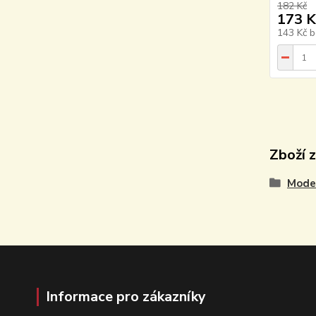
182 Kč
173 K
143 Kč
b
Zboží 
Model
Informace pro zákazníky