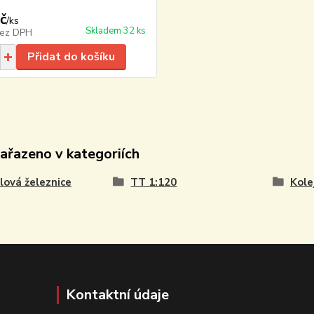
č
/
ks
Skladem 32 ks
ez DPH
Přidat do košíku
zařazeno v kategoriích
ová železnice
TT 1:120
Kole
Kontaktní údaje