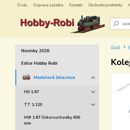
O nás
Doprava a platba
Kontakt
Obchodní podmínky
Úvod
M
Novinky 2026
Kole
Edice Hobby Robi
Modelová železnice
H0 1:87
TT 1:120
H0f 1:87 Úzkorozchodky 600
mm