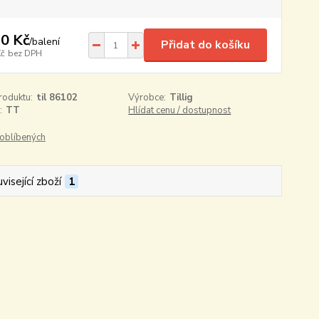
0 Kč
/
balení
Přidat do košíku
Kč
bez DPH
roduktu:
til 86102
Výrobce:
Tillig
:
TT
Hlídat cenu / dostupnost
oblíbených
visející zboží
1