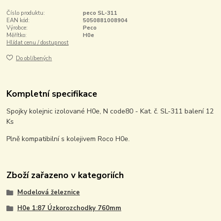
Číslo produktu:
peco SL-311
EAN kód:
5050881008904
Výrobce:
Peco
Měřítko:
H0e
Hlídat cenu / dostupnost
Do oblíbených
Kompletní specifikace
Spojky kolejnic izolované H0e, N code80 - Kat. č. SL-311 balení 12
Ks
Plně kompatibilní s kolejivem Roco H0e.
Zboží zařazeno v kategoriích
Modelová železnice
H0e 1:87 Úzkorozchodky 760mm