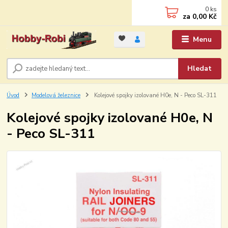
0
ks
za
0,00 Kč
Menu
Hledat
Úvod
Modelová železnice
Kolejové spojky izolované H0e, N - Peco SL-311
Kolejové spojky izolované H0e, N
- Peco SL-311