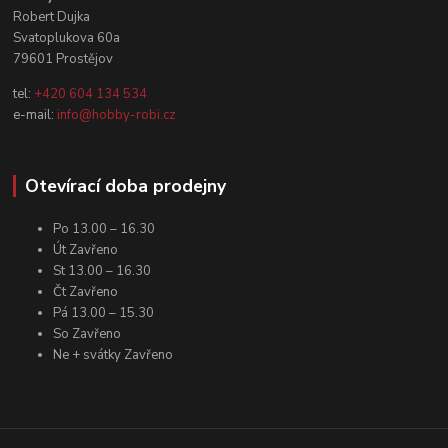
Robert Dujka
Svatoplukova 60a
79601 Prostějov
tel:
+420 604 134 534
e-mail:
info@hobby-robi.cz
Otevírací doba prodejny
Po 13.00 – 16.30
Út Zavřeno
St 13.00 – 16.30
Čt Zavřeno
Pá 13.00 – 15.30
So Zavřeno
Ne + svátky Zavřeno