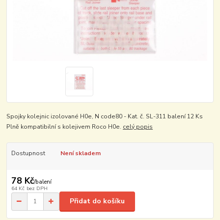
Spojky kolejnic izolované H0e, N code80 - Kat. č. SL-311 balení 12 Ks
Plně kompatibilní s kolejivem Roco H0e.
celý popis
Dostupnost
Není skladem
78 Kč
/
balení
64 Kč
bez DPH
Přidat do košíku