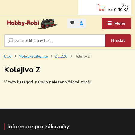
0
ks
za
0,00 Kč
Menu
Hledat
Úvod
Modelová železnice
Z 1:220
Kolejivo Z
Kolejivo Z
V této kategorii nebylo nalezeno žádné zboží.
Informace pro zákazníky