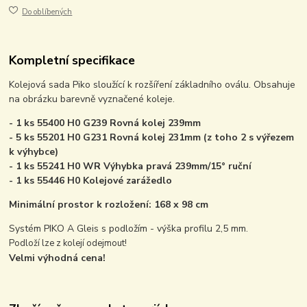
Do oblíbených
Kompletní specifikace
Kolejová sada Piko sloužící k rozšíření základního oválu. Obsahuje
na obrázku barevně vyznačené koleje.
- 1 ks 55400 H0 G239 Rovná kolej 239mm
- 5 ks 55201 H0 G231 Rovná kolej 231mm (z toho 2 s výřezem
k výhybce)
- 1 ks 55241 H0 WR Výhybka pravá 239mm/15° ruční
- 1 ks 55446 H0 Kolejové zarážedlo
Minimální prostor k rozložení: 168 x 98 cm
Systém PIKO A Gleis s podložím - výška profilu 2,5 mm.
Podloží lze z kolejí odejmout!
Velmi výhodná cena!