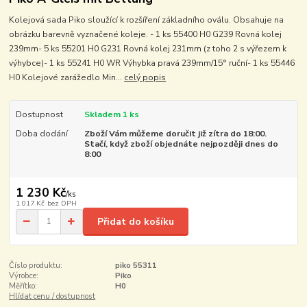
Kolejová sada Piko sloužící k rozšíření základního oválu. Obsahuje na
obrázku barevně vyznačené koleje. - 1 ks 55400 H0 G239 Rovná kolej
239mm- 5 ks 55201 H0 G231 Rovná kolej 231mm (z toho 2 s výřezem k
výhybce)- 1 ks 55241 H0 WR Výhybka pravá 239mm/15° ruční- 1 ks 55446
H0 Kolejové zarážedlo Min...
celý popis
Dostupnost
Skladem 1 ks
Doba dodání
Zboží Vám můžeme doručit již zítra do 18:00.
Stačí, když zboží objednáte nejpozději dnes do
8:00
1 230 Kč
/
ks
1 017 Kč
bez DPH
Přidat do košíku
Číslo produktu:
piko 55311
Výrobce:
Piko
Měřítko:
H0
Hlídat cenu / dostupnost