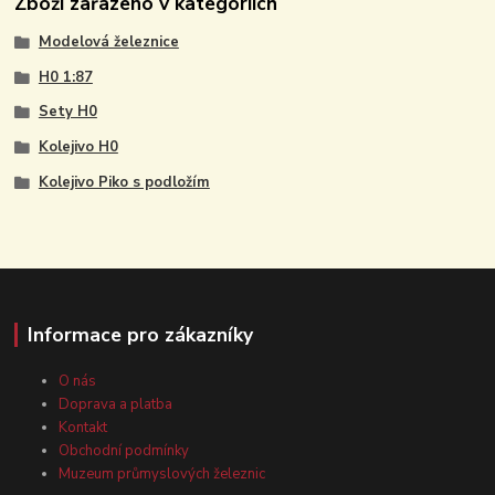
Zboží zařazeno v kategoriích
Modelová železnice
H0 1:87
Sety H0
Kolejivo H0
Kolejivo Piko s podložím
Informace pro zákazníky
O nás
Doprava a platba
Kontakt
Obchodní podmínky
Muzeum průmyslových železnic