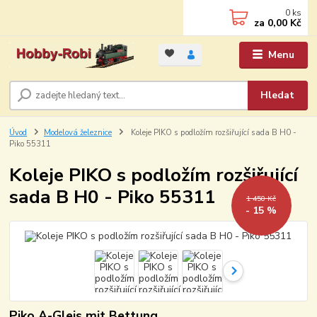
0
ks
za
0,00 Kč
Menu
Hledat
Úvod
Modelová železnice
Koleje PIKO s podložím rozšiřující sada B H0 -
Piko 55311
Koleje PIKO s podložím rozšiřující
sada B H0 - Piko 55311
1 450 Kč
- 15 %
Piko A-Gleis mit Bettung