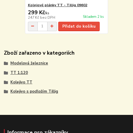
Kolejové plánky TT - Tillig 09602
299 Kč
/
ks
Skladem 2 ks
247 Kč
bez DPH
Přidat do košíku
Zboží zařazeno v kategoriích
Modelová železnice
TT 1:120
Kolejivo TT
Kolejivo s podložím Tillig
Informace pro zákazníky