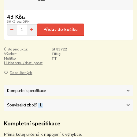
43 Kč
/
ks
36 Kč
bez DPH
Přidat do košíku
Číslo produktu:
til 83722
Výrobce:
Tillig
Měřítko:
TT
Hlídat cenu / dostupnost
Do oblíbených
Kompletní specifikace
Související zboží
1
Kompletní specifikace
Přímá kolej určená k napojení k výhybce.