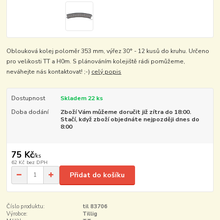
Oblouková kolej poloměr 353 mm, výřez 30° - 12 kusů do kruhu. Určeno
pro velikosti TT a H0m. S plánováním kolejiště rádi pomůžeme,
neváhejte nás kontaktovat! ;-)
celý popis
Dostupnost
Skladem 22 ks
Doba dodání
Zboží Vám můžeme doručit již zítra do 18:00.
Stačí, když zboží objednáte nejpozději dnes do
8:00
75 Kč
/
ks
62 Kč
bez DPH
Přidat do košíku
Číslo produktu:
til 83706
Výrobce:
Tillig