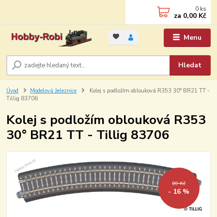
0
ks
za
0,00 Kč
Menu
Hledat
Úvod
Modelová železnice
Kolej s podložím oblouková R353 30° BR21 TT -
Tillig 83706
Kolej s podložím oblouková R353
30° BR21 TT - Tillig 83706
89 Kč
- 16 %