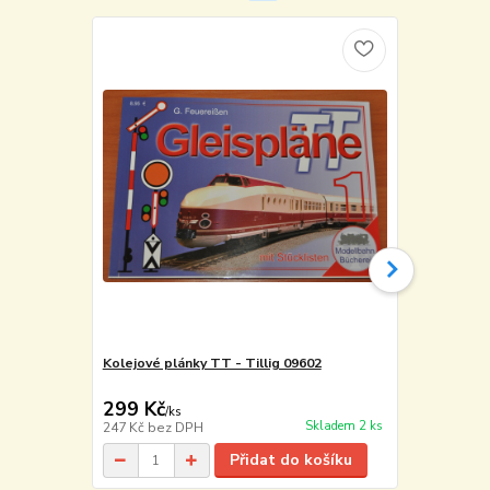
Kolejové plánky TT - Tillig 09602
Šroubky pro 
Tillig 08976
299 Kč
260 Kč
/
ks
/
ba
Skladem 2 ks
247 Kč
bez DPH
215 Kč
bez 
Přidat do košíku