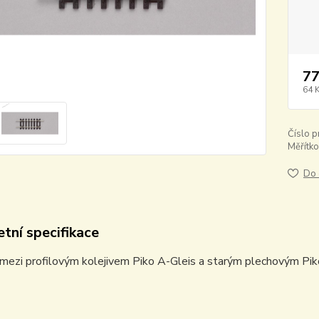
77
64 
Číslo p
Měřítko
Do 
tní specifikace
mezi profilovým kolejivem Piko A-Gleis a starým plechovým Pik