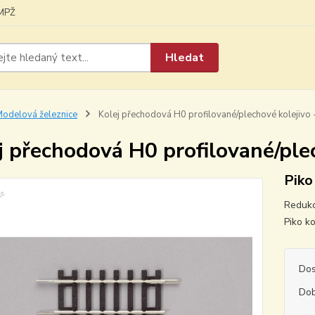
MPŽ
Hledat
odelová železnice
Kolej přechodová H0 profilované/plechové kolejivo 
j přechodová H0 profilované/ple
Piko
Redukc
Piko k
Dos
Dob