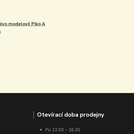
jivo modelové Piko A
s
Otevírací doba prodejny
Po 13.00 – 16.30