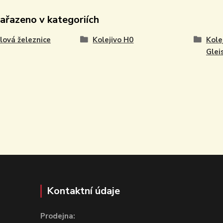
zařazeno v kategoriích
ová železnice
Kolejivo H0
Kole
Glei
Kontaktní údaje
Prodejna: