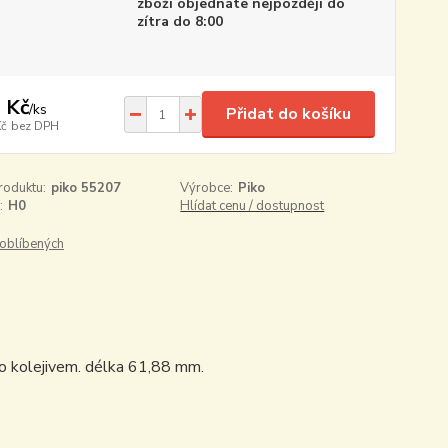
zboží objednáte nejpozději do
zítra do 8:00
 Kč
/
ks
Přidat do košíku
Kč
bez DPH
roduktu:
piko 55207
Výrobce:
Piko
:
H0
Hlídat cenu / dostupnost
oblíbených
o kolejivem. délka 61,88 mm.