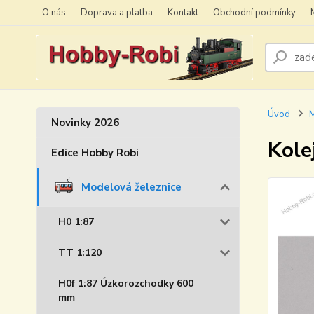
O nás
Doprava a platba
Kontakt
Obchodní podmínky
Úvod
M
Novinky 2026
Kole
Edice Hobby Robi
Modelová železnice
H0 1:87
TT 1:120
H0f 1:87 Úzkorozchodky 600
mm