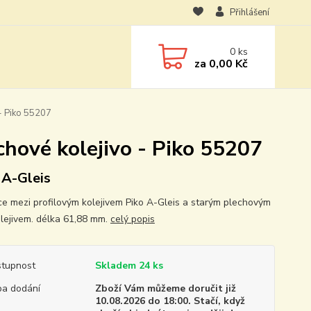
Přihlášení
0
ks
za
0,00 Kč
- Piko 55207
chové kolejivo - Piko 55207
 A-Gleis
e mezi profilovým kolejivem Piko A-Gleis a starým plechovým
olejivem. délka 61,88 mm.
celý popis
tupnost
Skladem 24 ks
a dodání
Zboží Vám můžeme doručit již
10.08.2026 do 18:00. Stačí, když