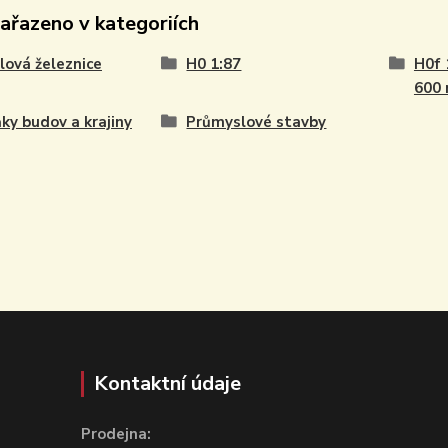
zařazeno v kategoriích
ová železnice
H0 1:87
H0f 
600
ky budov a krajiny
Průmyslové stavby
Kontaktní údaje
Prodejna: