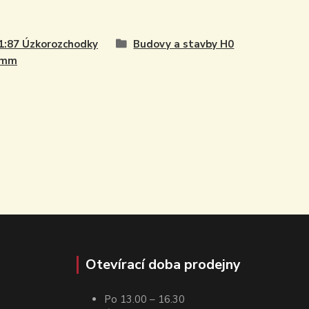
1:87 Úzkorozchodky
Budovy a stavby H0
 mm
Otevírací doba prodejny
Po 13.00 – 16.30