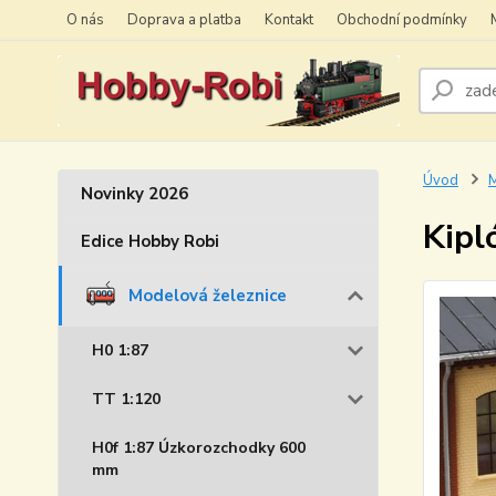
O nás
Doprava a platba
Kontakt
Obchodní podmínky
Úvod
M
Novinky 2026
Kipl
Edice Hobby Robi
Modelová železnice
H0 1:87
TT 1:120
H0f 1:87 Úzkorozchodky 600
mm