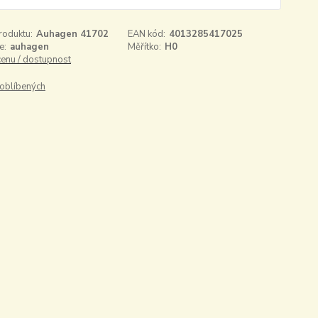
roduktu:
Auhagen 41702
EAN kód:
4013285417025
e:
auhagen
Měřítko:
H0
cenu / dostupnost
oblíbených