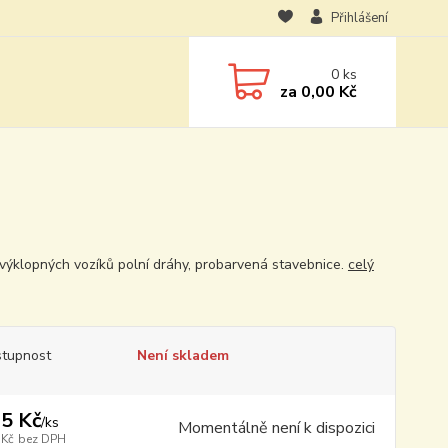
Přihlášení
0
ks
za
0,00 Kč
í výklopných vozíků polní dráhy, probarvená stavebnice.
celý
tupnost
Není skladem
5 Kč
/
ks
Momentálně není k dispozici
 Kč
bez DPH