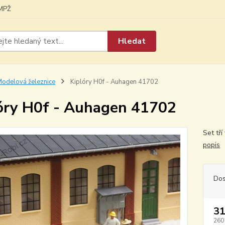
MPŽ
Hledat
odelová železnice
Kiplóry H0f - Auhagen 41702
óry H0f - Auhagen 41702
Set tř
popis
Dos
31
260