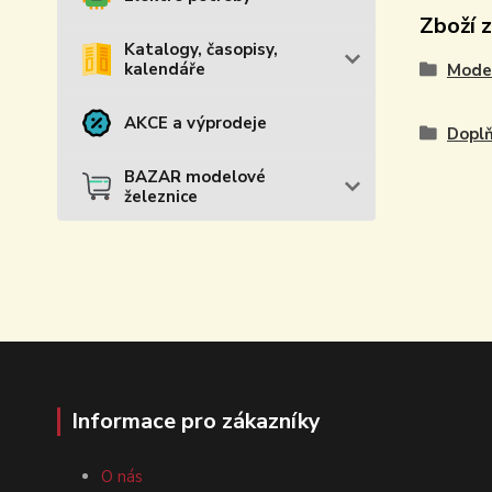
Zboží 
Katalogy, časopisy,
kalendáře
Model
AKCE a výprodeje
Doplň
BAZAR modelové
železnice
Informace pro zákazníky
O nás