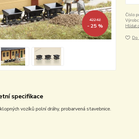
Číslo p
422 Kč
Výrobc
- 25 %
Hlídat 
Do 
tní specifikace
ýklopných vozíků polní dráhy, probarvená stavebnice.