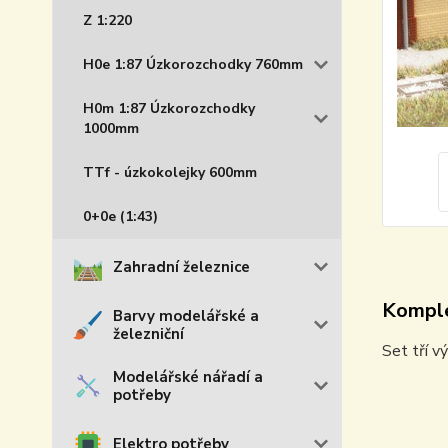
Z 1:220
H0e 1:87 Úzkorozchodky 760mm
H0m 1:87 Úzkorozchodky
1000mm
TTf - úzkokolejky 600mm
0+0e (1:43)
Zahradní železnice
Komple
Barvy modelářské a
železniční
Set tří v
Modelářské nářadí a
potřeby
Elektro potřeby