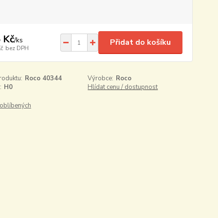
 Kč
/
ks
Přidat do košíku
Kč
bez DPH
roduktu:
Roco 40344
Výrobce:
Roco
:
H0
Hlídat cenu / dostupnost
oblíbených