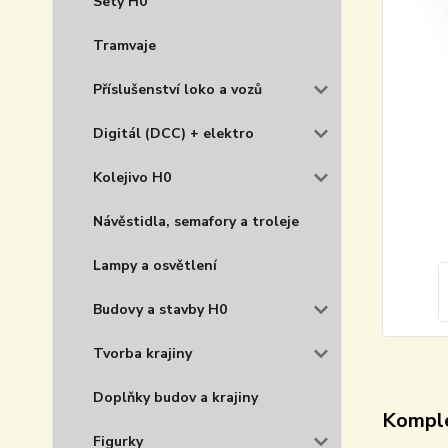
Sety H0
Tramvaje
Příslušenství loko a vozů
Digitál (DCC) + elektro
Kolejivo H0
Návěstidla, semafory a troleje
Lampy a osvětlení
Budovy a stavby H0
Tvorba krajiny
Doplňky budov a krajiny
Komple
Figurky