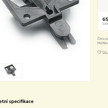
65
54 
Číslo p
Měřítko
Do 
tní specifikace