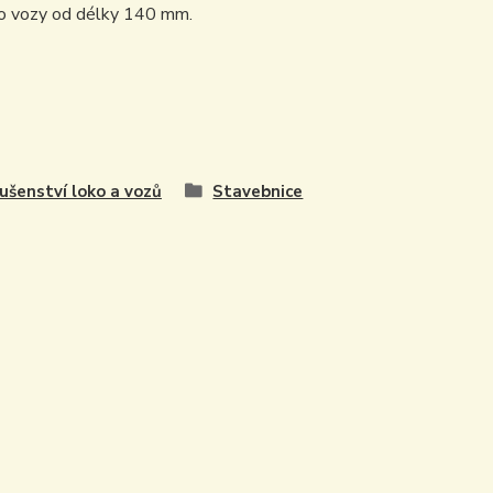
ro vozy od délky 140 mm.
lušenství loko a vozů
Stavebnice