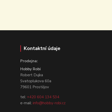
Kontaktní údaje
Prodejna:
Hobby Robi
Robert Dujka
Svatoplukova 60a
79601 Prostějov
tel:
+420 604 134 534
e-mail:
info@hobby-robi.cz