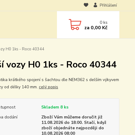
Přihlášení
0
ks
za
0,00 Kč
vozy H0 1ks - Roco 40344
ší vozy H0 1ks - Roco 40344
tika krátkého spojení s šachtou dle NEM362 s delším výkyvem
zy od délky 140 mm.
celý popis
tupnost
Skladem 8 ks
a dodání
Zboží Vám můžeme doručit již
11.08.2026 do 18:00. Stačí, když
zboží objednáte nejpozději do
10.08.2026 08:00