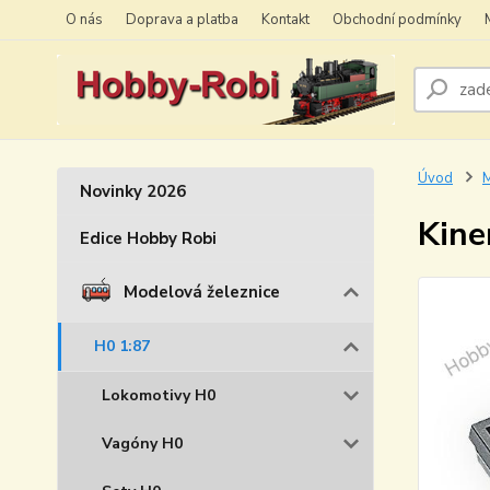
O nás
Doprava a platba
Kontakt
Obchodní podmínky
Úvod
M
Novinky 2026
Kine
Edice Hobby Robi
Modelová železnice
H0 1:87
Lokomotivy H0
Vagóny H0