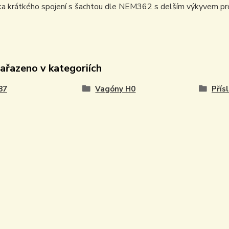
ka krátkého spojení s šachtou dle NEM362 s delším výkyvem p
zařazeno v kategoriích
87
Vagóny H0
Přís