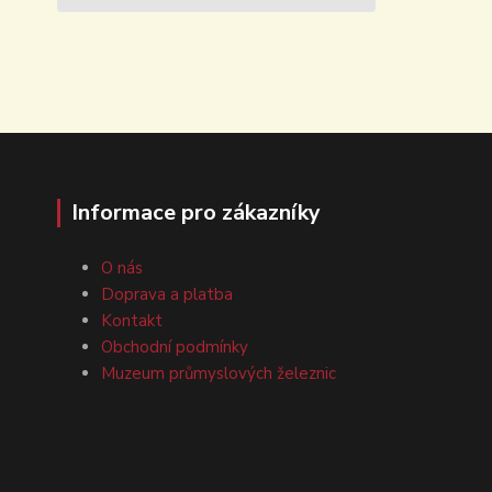
Informace pro zákazníky
O nás
Doprava a platba
Kontakt
Obchodní podmínky
Muzeum průmyslových železnic