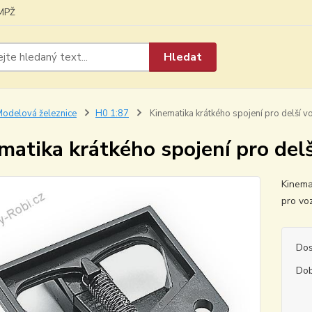
MPŽ
Hledat
odelová železnice
H0 1:87
Kinematika krátkého spojení pro delší 
matika krátkého spojení pro del
Kinema
pro vo
Dos
Dob