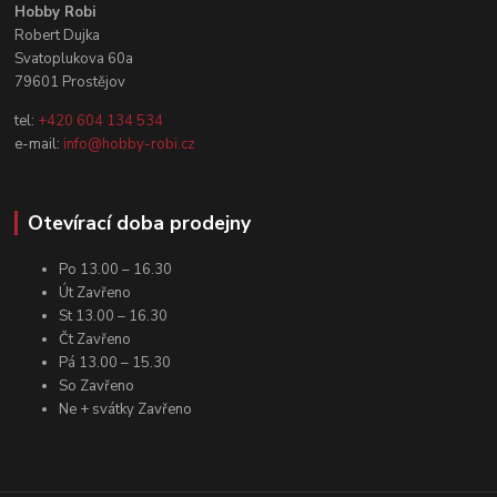
Hobby Robi
Robert Dujka
Svatoplukova 60a
79601 Prostějov
tel:
+420 604 134 534
e-mail:
info@hobby-robi.cz
Otevírací doba prodejny
Po 13.00 – 16.30
Út Zavřeno
St 13.00 – 16.30
Čt Zavřeno
Pá 13.00 – 15.30
So Zavřeno
Ne + svátky Zavřeno