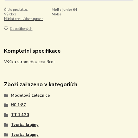
Číslo produktu:
MoBe junior 04
Výrobce:
MoBe
Hlídat cenu / dostupnost
Do oblíbených
Kompletní specifikace
Výška stromečku cca 9cm.
Zboží zařazeno v kategoriích
Modelová železnice
H0 1:87
TT 1:120
Tvorba krajiny
Tvorba krajiny