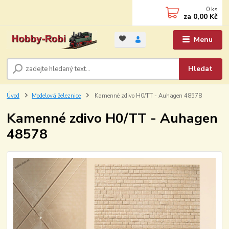
0
ks
za
0,00 Kč
Menu
Hledat
Úvod
Modelová železnice
Kamenné zdivo H0/TT - Auhagen 48578
Kamenné zdivo H0/TT - Auhagen
48578