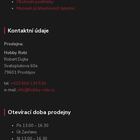
Obchodní podmínky
Muzeum průmyslových železnic
Kontaktní údaje
Prodejna:
Hobby Robi
Robert Dujka
Svatoplukova 60a
79601 Prostějov
tel:
+420 604 134 534
e-mail:
info@hobby-robi.cz
Otevírací doba prodejny
Po 13.00 – 16.30
Út Zavřeno
St 13.00 – 16.30