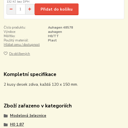
132 Kč
bez DPH
Přidat do košíku
Číslo produktu:
Auhagen 48578
Výrobce:
auhagen
Měřítko:
H0/TT
Použitý materiál:
Plast
Hlídat cenu / dostupnost
Do oblíbených
Kompletní specifikace
2 kusy desek zdiva, každá 120 x 150 mm.
Zboží zařazeno v kategoriích
Modelová železnice
H0 1:87