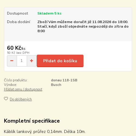
Dostupnost
Skladem 5 ks
Doba dodání
Zboží Vám můžeme doručit již 11.08.2026 do 18:00.
Stačí, když zboží objednáte nejpozději do zítra do
8:00
60 Kč
/
ks
50 Kč
bez DPH
Přidat do košíku
Číslo produktu:
donau 118-1SB
Výrobce:
Busch
Hlídat cenu / dostupnost
Do oblíbených
Kompletní specifikace
Káblík lankový, průřez 0,14mm. Délka 10m.