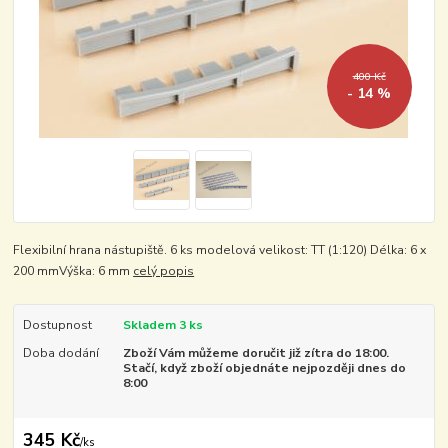
400 Kč
- 14 %
Flexibilní hrana nástupiště. 6 ks modelová velikost: TT (1:120) Délka: 6 x
200 mmVýška: 6 mm
celý popis
Dostupnost
Skladem 3 ks
Doba dodání
Zboží Vám můžeme doručit již zítra do 18:00.
Stačí, když zboží objednáte nejpozději dnes do
8:00
345 Kč
/
ks