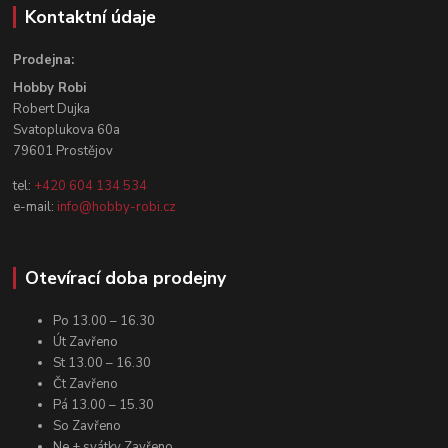
Kontaktní údaje
Prodejna:
Hobby Robi
Robert Dujka
Svatoplukova 60a
79601 Prostějov
tel:
+420 604 134 534
e-mail:
info@hobby-robi.cz
Otevírací doba prodejny
Po 13.00 – 16.30
Út Zavřeno
St 13.00 – 16.30
Čt Zavřeno
Pá 13.00 – 15.30
So Zavřeno
Ne + svátky Zavřeno