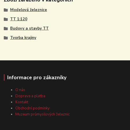
Modelová železnice
TT 1:120
Budovy a stavby TT
Tvorba krajiny
Informace pro zákazníky
O nás
Doprava a platba
Kontakt
Obchodní podmínky
Muzeum průmyslových železnic