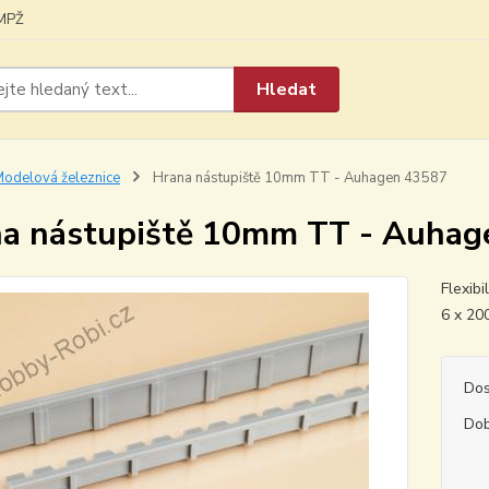
MPŽ
Hledat
odelová železnice
Hrana nástupiště 10mm TT - Auhagen 43587
a nástupiště 10mm TT - Auhag
Flexibi
6 x 2
Dos
Dob