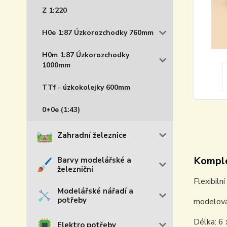
Z 1:220
H0e 1:87 Úzkorozchodky 760mm
H0m 1:87 Úzkorozchodky
1000mm
TTf - úzkokolejky 600mm
0+0e (1:43)
Zahradní železnice
Komple
Barvy modelářské a
železniční
Flexibiln
Modelářské nářadí a
potřeby
modelová
Délka: 6
Elektro potřeby