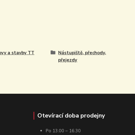
vy a stavby TT
Nástupiště, přechody,
přejezdy
Otevírací doba prodejny
Po 13.00 – 16.30