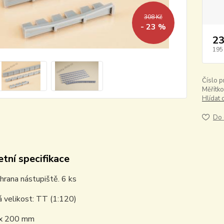
308 Kč
- 23 %
23
195
Číslo p
Měřítko
Hlídat 
Do 
tní specifikace
í hrana nástupiště. 6 ks
 velikost: TT (1:120)
 x 200 mm