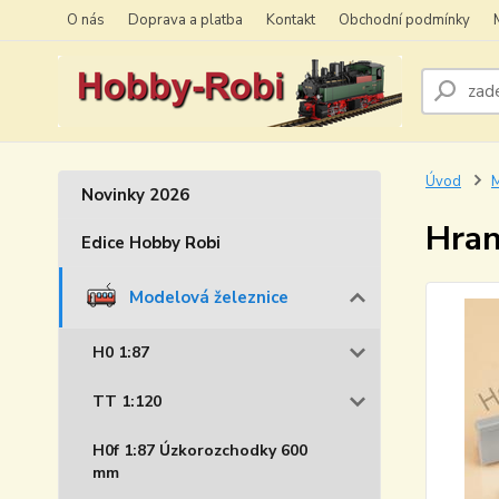
O nás
Doprava a platba
Kontakt
Obchodní podmínky
Úvod
M
Novinky 2026
Hran
Edice Hobby Robi
Modelová železnice
H0 1:87
TT 1:120
H0f 1:87 Úzkorozchodky 600
mm