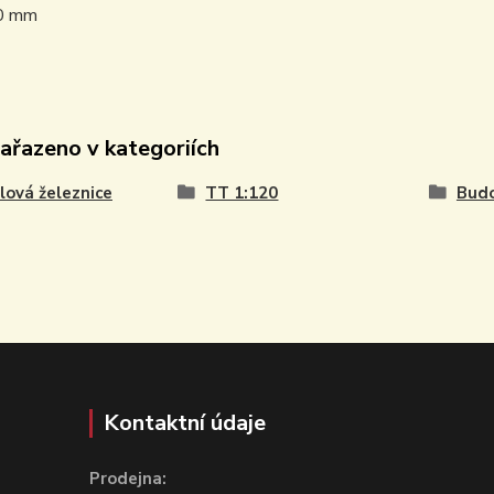
10 mm
zařazeno v kategoriích
ová železnice
TT 1:120
Budo
Kontaktní údaje
Prodejna: