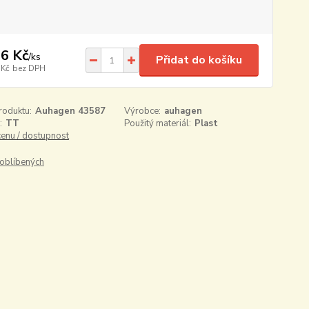
6 Kč
/
ks
Přidat do košíku
 Kč
bez DPH
roduktu:
Auhagen 43587
Výrobce:
auhagen
:
TT
Použitý materiál:
Plast
cenu / dostupnost
oblíbených