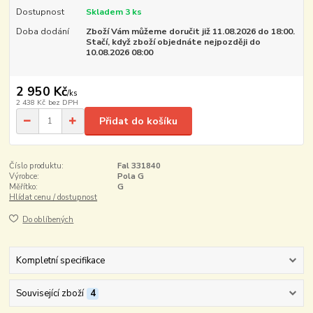
Dostupnost
Skladem 3 ks
Doba dodání
Zboží Vám můžeme doručit již 11.08.2026 do 18:00.
Stačí, když zboží objednáte nejpozději do
10.08.2026 08:00
2 950 Kč
/
ks
2 438 Kč
bez DPH
Přidat do košíku
Číslo produktu:
Fal 331840
Výrobce:
Pola G
Měřítko:
G
Hlídat cenu / dostupnost
Do oblíbených
Kompletní specifikace
Související zboží
4