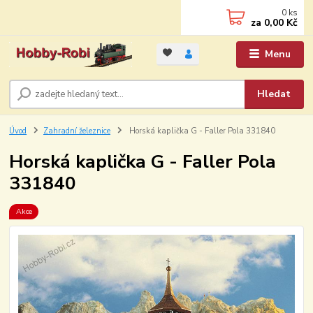
0
ks
za
0,00 Kč
Menu
Hledat
Úvod
Zahradní železnice
Horská kaplička G - Faller Pola 331840
Horská kaplička G - Faller Pola
331840
Akce