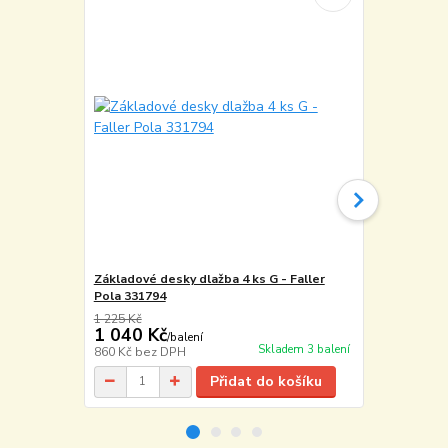
Základové desky dlažba 4 ks G - Faller
Lepidlo POL
Pola 331794
1 225 Kč
317 Kč
1 040 Kč
245 Kč
/
balení
/
ks
Skladem 3 balení
860 Kč
bez DPH
202 Kč
bez 
Přidat do košíku