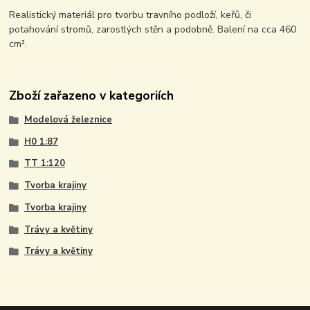
Realistický materiál pro tvorbu travního podloží, keřů, či
potahování stromů, zarostlých stěn a podobně. Balení na cca 460
cm².
Zboží zařazeno v kategoriích
Modelová železnice
H0 1:87
TT 1:120
Tvorba krajiny
Tvorba krajiny
Trávy a květiny
Trávy a květiny