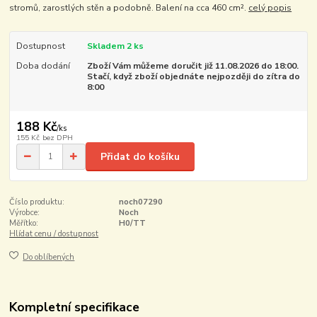
stromů, zarostlých stěn a podobně. Balení na cca 460 cm².
celý popis
Dostupnost
Skladem 2 ks
Doba dodání
Zboží Vám můžeme doručit již 11.08.2026 do 18:00.
Stačí, když zboží objednáte nejpozději do zítra do
8:00
188 Kč
/
ks
155 Kč
bez DPH
Přidat do košíku
Číslo produktu:
noch07290
Výrobce:
Noch
Měřítko:
H0/TT
Hlídat cenu / dostupnost
Do oblíbených
Kompletní specifikace