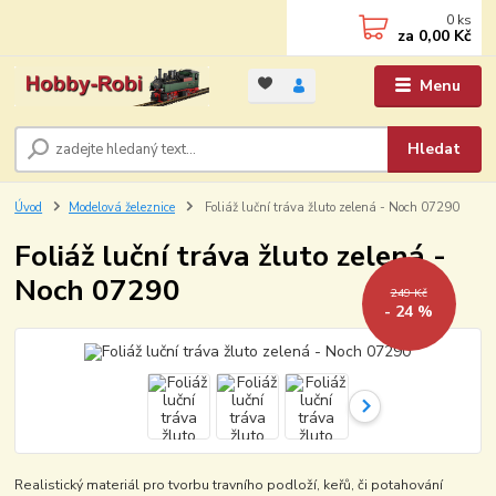
0
ks
za
0,00 Kč
Menu
Hledat
Úvod
Modelová železnice
Foliáž luční tráva žluto zelená - Noch 07290
Foliáž luční tráva žluto zelená -
Noch 07290
249 Kč
- 24 %
Realistický materiál pro tvorbu travního podloží, keřů, či potahování