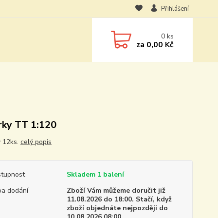
Přihlášení
0
ks
za
0,00 Kč
rky TT 1:120
y 12ks.
celý popis
tupnost
Skladem 1 balení
a dodání
Zboží Vám můžeme doručit již
11.08.2026 do 18:00. Stačí, když
zboží objednáte nejpozději do
10.08.2026 08:00