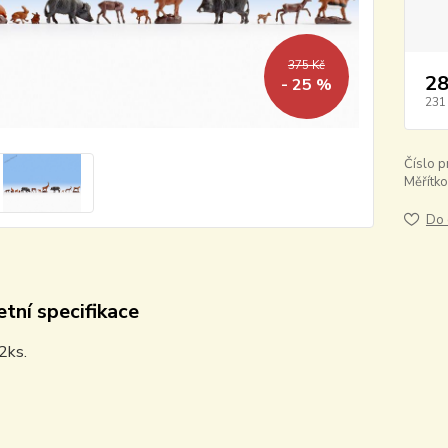
375 Kč
28
- 25 %
231
Číslo p
Měřítko
Do 
tní specifikace
2ks.