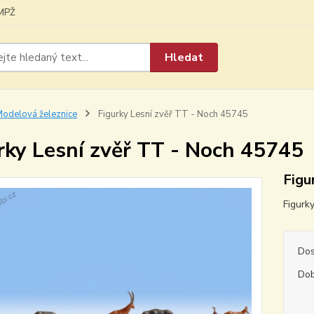
MPŽ
Hledat
odelová železnice
Figurky Lesní zvěř TT - Noch 45745
rky Lesní zvěř TT - Noch 45745
Figu
Figurk
Dos
Dob