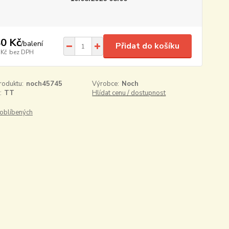
0 Kč
/
balení
Přidat do košíku
 Kč
bez DPH
roduktu:
noch45745
Výrobce:
Noch
:
TT
Hlídat cenu / dostupnost
oblíbených