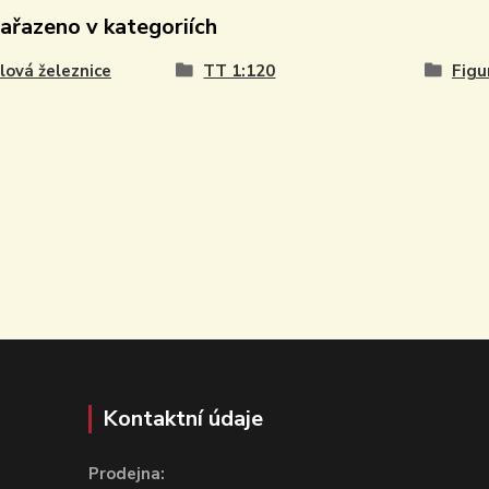
zařazeno v kategoriích
ová železnice
TT 1:120
Figu
Kontaktní údaje
Prodejna: