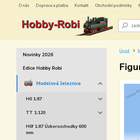
O nás
Doprava a platba
Kontakt
Obchodní podmínky
Úvod
M
Novinky 2026
Figu
Edice Hobby Robi
Modelová železnice
H0 1:87
TT 1:120
H0f 1:87 Úzkorozchodky 600
mm