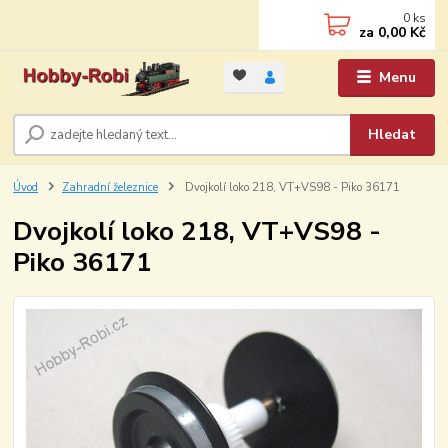
0
ks
za
0,00 Kč
Menu
Hledat
Úvod
Zahradní železnice
Dvojkolí loko 218, VT+VS98 - Piko 36171
Dvojkolí loko 218, VT+VS98 -
Piko 36171