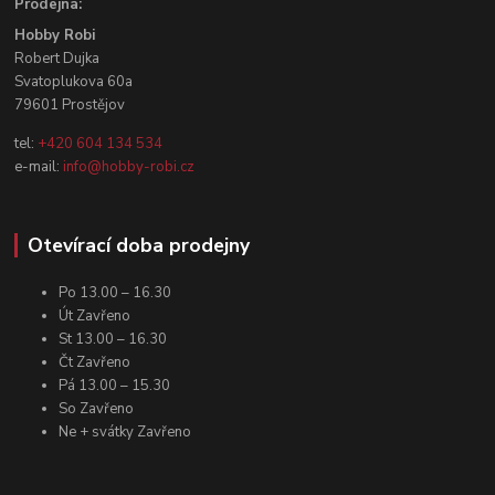
Prodejna:
Hobby Robi
Robert Dujka
Svatoplukova 60a
79601 Prostějov
tel:
+420 604 134 534
e-mail:
info@hobby-robi.cz
Otevírací doba prodejny
Po 13.00 – 16.30
Út Zavřeno
St 13.00 – 16.30
Čt Zavřeno
Pá 13.00 – 15.30
So Zavřeno
Ne + svátky Zavřeno