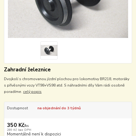
Zahradní železnice
Dvojkolí s chromovanou jízdní plochou pro lokomotivy BR218, motoráky
s přívěsnými vozy VT98+VS98 atd. S náhradními díly Vám rádi osobně
poradíme.
celý popis
Dostupnost
na objednání do 3 týdnů
350 Kč
/
ks
289 Kč
bez DPH
Momentálně není k dispozici