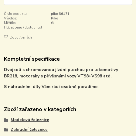
Číslo produktu:
piko 36171
Výrobce:
Piko
Měřítko:
G
Hlídat cenu / dostupnost
Do oblíbených
Kompletní specifikace
Dvojkolí s chromovanou jízdní plochou pro lokomotivy
BR218, motoráky s přívěsnými vozy VT98+VS98 atd.
S náhradními díly Vám rádi osobně poradíme.
Zboží zařazeno v kategoriích
Modelová železnice
Zahradní železnice