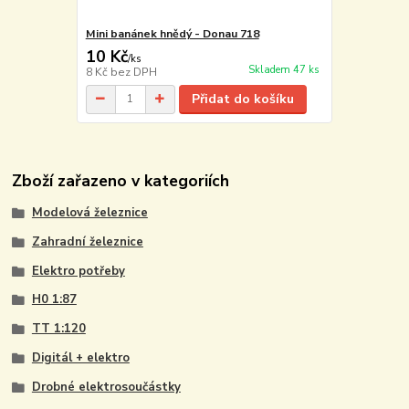
Mini banánek hnědý - Donau 718
10 Kč
/
ks
Skladem 47 ks
8 Kč
bez DPH
Přidat do košíku
Zboží zařazeno v kategoriích
Modelová železnice
Zahradní železnice
Elektro potřeby
H0 1:87
TT 1:120
Digitál + elektro
Drobné elektrosoučástky