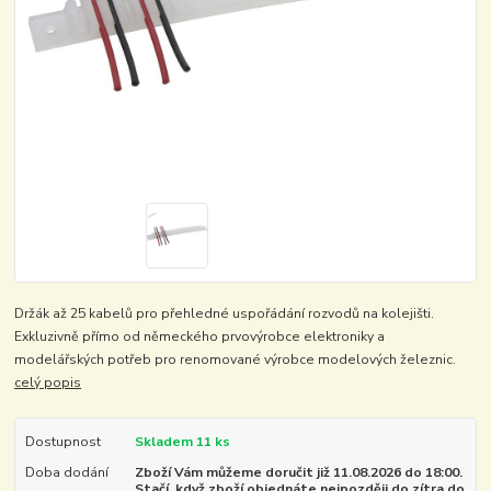
Držák až 25 kabelů pro přehledné uspořádání rozvodů na kolejišti.
Exkluzivně přímo od německého prvovýrobce elektroniky a
modelářských potřeb pro renomované výrobce modelových železnic.
celý popis
Dostupnost
Skladem 11 ks
Doba dodání
Zboží Vám můžeme doručit již 11.08.2026 do 18:00.
Stačí, když zboží objednáte nejpozději do zítra do