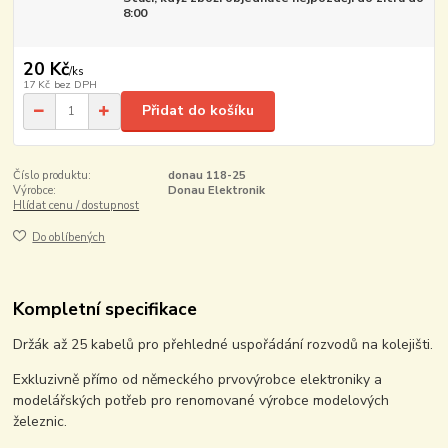
8:00
20 Kč
/
ks
17 Kč
bez DPH
Přidat do košíku
Číslo produktu:
donau 118-25
Výrobce:
Donau Elektronik
Hlídat cenu / dostupnost
Do oblíbených
Kompletní specifikace
Držák až 25 kabelů pro přehledné uspořádání rozvodů na kolejišti.
Exkluzivně přímo od německého prvovýrobce elektroniky a
modelářských potřeb pro renomované výrobce modelových
železnic.