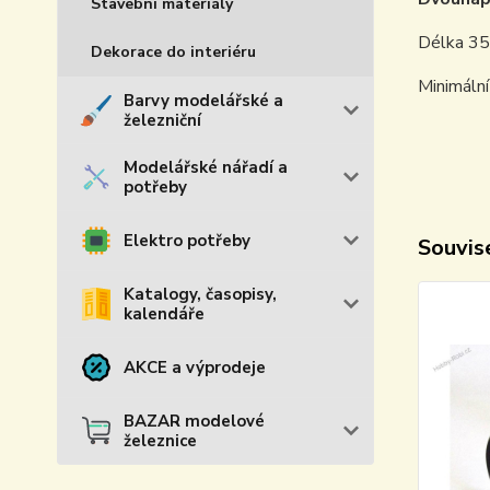
Stavební materiály
Délka 3
Dekorace do interiéru
Minimáln
Barvy modelářské a
železniční
Modelářské nářadí a
potřeby
Elektro potřeby
Souvise
Katalogy, časopisy,
kalendáře
AKCE a výprodeje
BAZAR modelové
železnice