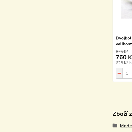
Dvojkol
velikost
875 Kč
760 K
628 Kč
b
Zboží 
Model