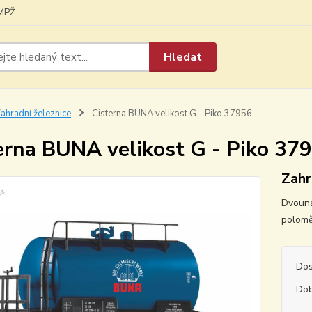
MPŽ
Hledat
ahradní železnice
Cisterna BUNA velikost G - Piko 37956
erna BUNA velikost G - Piko 37
Zahr
Dvouná
polom
Dos
Dob