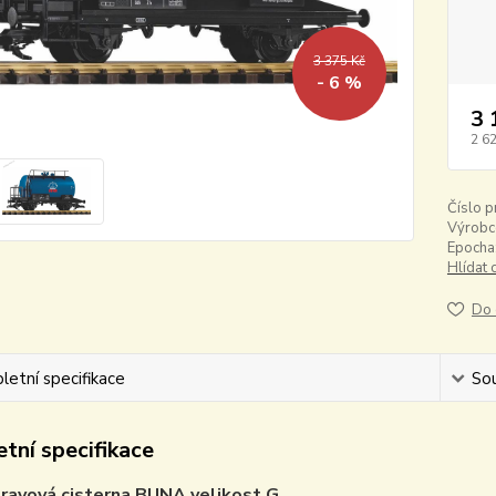
3 375 Kč
- 6 %
3 
2 6
Číslo p
Výrobc
Epocha
Hlídat 
Do 
etní specifikace
Sou
tní specifikace
ravová cisterna BUNA velikost G