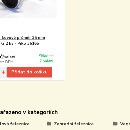
í kovové průměr 35 mm
 G 2 ks - Piko 36165
č
Skladem
/
balení
7 balení
ez DPH
Přidat do košíku
zařazeno v kategoriích
ová železnice
Zahradní železnice
Vag