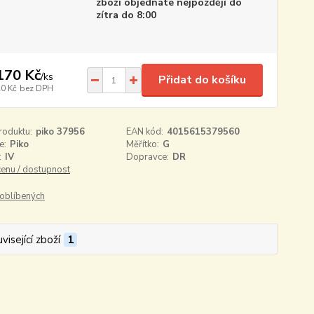
zboží objednáte nejpozději do
zítra do 8:00
170 Kč
/
ks
Přidat do košíku
20 Kč
bez DPH
roduktu:
piko 37956
EAN kód:
4015615379560
e:
Piko
Měřítko:
G
:
IV
Dopravce:
DR
cenu / dostupnost
oblíbených
visející zboží
1