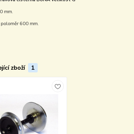
50 mm.
í poloměr 600 mm.
jící zboží
1