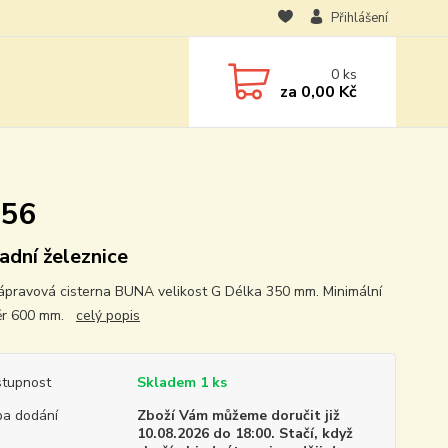
Přihlášení
0
ks
za
0,00 Kč
956
adní železnice
pravová cisterna BUNA velikost G Délka 350 mm. Minimální
ěr 600 mm.
celý popis
tupnost
Skladem 1 ks
a dodání
Zboží Vám můžeme doručit již
10.08.2026 do 18:00. Stačí, když