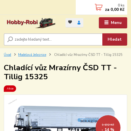
0
ks
za
0,00 Kč
Menu
Hledat
Úvod
Modelová železnice
Chladící vůz Mrazírny ČSD TT - Tillig 15325
Chladící vůz Mrazírny ČSD TT -
Tillig 15325
Akce
1 192 Kč
- 14 %