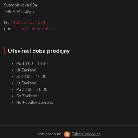
Svatoplukova 60a
79601 Prostějov
tel:
+420 604 134 534
e-mail:
info@hobby-robi.cz
Otevírací doba prodejny
Po 13.00 – 16.30
Út Zavřeno
St 13.00 – 16.30
Čt Zavřeno
Pá 13.00 – 15.30
So Zavřeno
Ne + svátky Zavřeno
Vytvořeno na
Eshop-rychle.cz