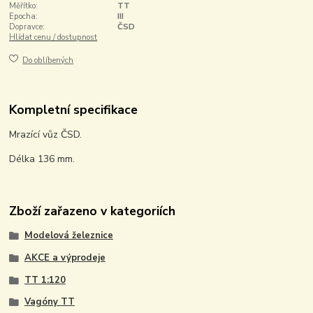
Měřítko:
TT
Epocha:
III
Dopravce:
ČSD
Hlídat cenu / dostupnost
Do oblíbených
Kompletní specifikace
Mrazící vůz ČSD.
Délka 136 mm.
Zboží zařazeno v kategoriích
Modelová železnice
AKCE a výprodeje
TT 1:120
Vagóny TT