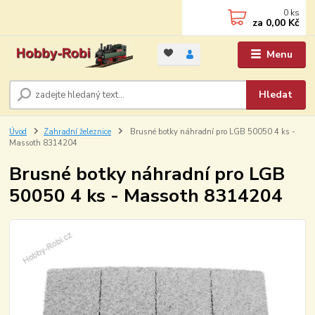
0
ks
za
0,00 Kč
Menu
Hledat
Úvod
Zahradní železnice
Brusné botky náhradní pro LGB 50050 4 ks -
Massoth 8314204
Brusné botky náhradní pro LGB
50050 4 ks - Massoth 8314204