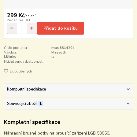
299 Kč
/
balení
247 Kč
bez DPH
Přidat do košíku
Číslo produktu:
mas 8314204
Výrobce:
Massoth
Měřítko:
G
Hlídat cenu / dostupnost
Do oblíbených
Kompletní specifikace
Související zboží
1
Kompletní specifikace
Náhradní brusné botky na brousící zařízení LGB 50050.