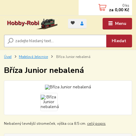
0
ks
za
0,00 Kč
Menu
Hledat
Úvod
Modelová železnice
Bříza Junior nebalená
Bříza Junior nebalená
Nebalený levnější stromeček, výška cca 8.5 cm.
celý popis