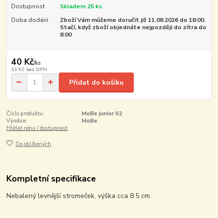
Dostupnost
Skladem 25 ks
Doba dodání
Zboží Vám můžeme doručit již 11.08.2026 do 18:00.
Stačí, když zboží objednáte nejpozději do zítra do
8:00
40 Kč
/
ks
33 Kč
bez DPH
Přidat do košíku
Číslo produktu:
MoBe junior 02
Výrobce:
MoBe
Hlídat cenu / dostupnost
Do oblíbených
Kompletní specifikace
Nebalený levnější stromeček, výška cca 8.5 cm.