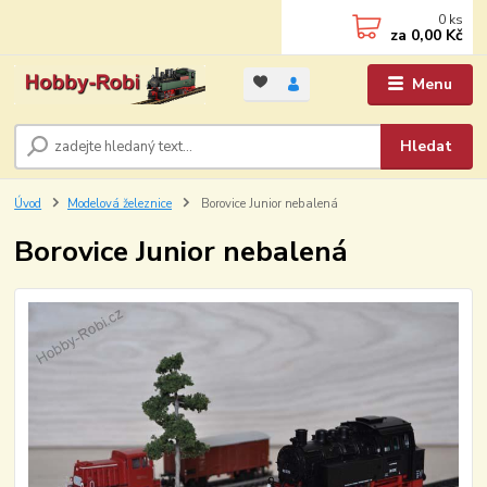
0
ks
za
0,00 Kč
Menu
Hledat
Úvod
Modelová železnice
Borovice Junior nebalená
Borovice Junior nebalená