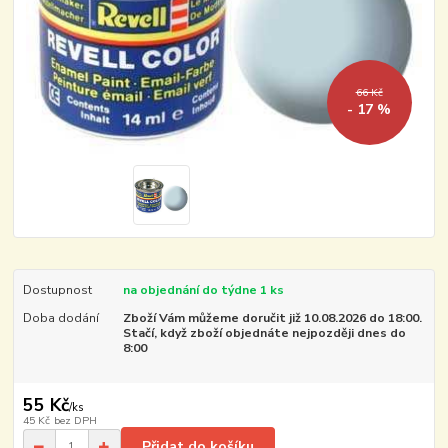
66 Kč
- 17 %
Dostupnost
na objednání do týdne 1 ks
Doba dodání
Zboží Vám můžeme doručit již 10.08.2026 do 18:00.
Stačí, když zboží objednáte nejpozději dnes do
8:00
55 Kč
/
ks
45 Kč
bez DPH
Přidat do košíku