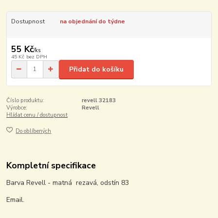
Dostupnost
na objednání do týdne
55 Kč
/
ks
45 Kč
bez DPH
Přidat do košíku
Číslo produktu:
revell 32183
Výrobce:
Revell
Hlídat cenu / dostupnost
Do oblíbených
Kompletní specifikace
Barva Revell - matná rezavá, odstín 83
Email.