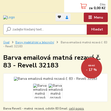
0
ks
za
0,00 Kč
Menu
Hledat
Úvod
Barvy modelářské a železniční
Barva emailová matná rezavá č. 83
- Revell 32183
Barva emailová matná rezavá č.
83 - Revell 32183
66 Kč
- 17 %
Barva Revell - matná rezavá, odstín 83 Email.
celý popis