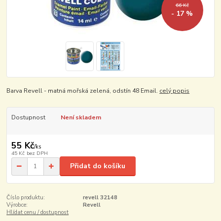
66 Kč
- 17 %
Barva Revell - matná mořská zelená, odstín 48 Email.
celý popis
Dostupnost
Není skladem
55 Kč
/
ks
45 Kč
bez DPH
Přidat do košíku
Číslo produktu:
revell 32148
Výrobce:
Revell
Hlídat cenu / dostupnost