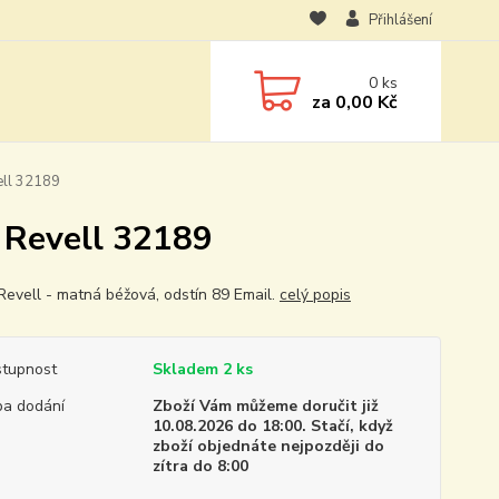
Přihlášení
0
ks
za
0,00 Kč
ell 32189
- Revell 32189
Revell - matná béžová, odstín 89 Email.
celý popis
tupnost
Skladem 2 ks
a dodání
Zboží Vám můžeme doručit již
10.08.2026 do 18:00. Stačí, když
zboží objednáte nejpozději do
zítra do 8:00