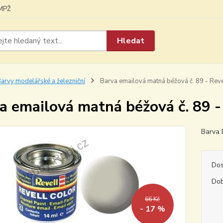
MPŽ
Hledat
arvy modelářské a železniční
Barva emailová matná béžová č. 89 - Rev
a emailová matná béžová č. 89 
Barva 
Dos
Dob
66 Kč
- 17 %