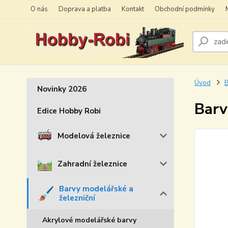
O nás
Doprava a platba
Kontakt
Obchodní podmínky
Úvod
B
Novinky 2026
Barv
Edice Hobby Robi
Modelová železnice
Zahradní železnice
Barvy modelářské a
železniční
Akrylové modelářské barvy