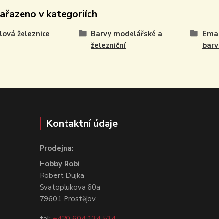
zařazeno v kategoriích
ová železnice
Barvy modelářské a
Emai
železniční
barv
Kontaktní údaje
Prodejna:
Hobby Robi
Robert Dujka
Svatoplukova 60a
79601 Prostějov
tel:
+420 604 134 534