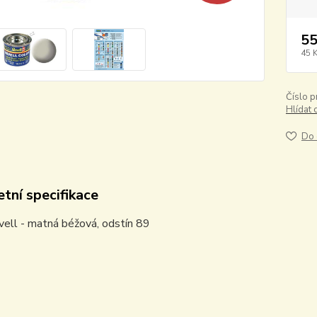
55
45 
Číslo p
Hlídat 
Do 
tní specifikace
ell - matná béžová, odstín 89