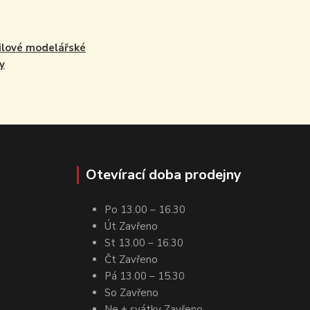
lové modelářské
y
Otevírací doba prodejny
Po 13.00 – 16.30
Út Zavřeno
St 13.00 – 16.30
Čt Zavřeno
Pá 13.00 – 15.30
So Zavřeno
Ne + svátky Zavřeno