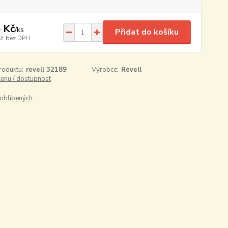
 Kč
/
ks
Přidat do košíku
Kč
bez DPH
roduktu:
revell 32189
Výrobce:
Revell
cenu / dostupnost
oblíbených