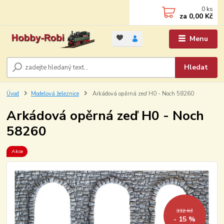
0
ks
za
0,00 Kč
Menu
Hledat
Úvod
Modelová železnice
Arkádová opěrná zeď H0 - Noch 58260
Arkádová opěrná zeď H0 - Noch
58260
Akce
332 Kč
- 15 %