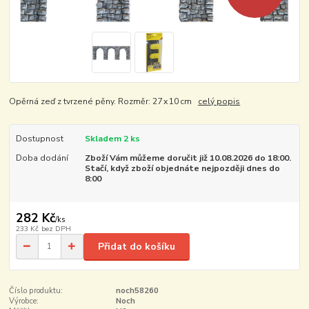
Opěrná zeď z tvrzené pěny. Rozměr: 27 x 10 cm
celý popis
Dostupnost
Skladem 2 ks
Doba dodání
Zboží Vám můžeme doručit již 10.08.2026 do 18:00.
Stačí, když zboží objednáte nejpozději dnes do
8:00
282 Kč
/
ks
233 Kč
bez DPH
Přidat do košíku
Číslo produktu:
noch58260
Výrobce:
Noch